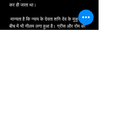
कर ही जाता था।
मान्‍यता है कि न्‍याय के देवता शनि देव के मुकुट के
बीच में भी नीलम लगा हुआ है। ग्रीस और रोम की
प्राचीन सभ्‍यता में भी ब्‍लू सैफायर का उल्‍लेख
मिलता है। यहां तक कि राजकुमारी डायना का भी
सबसे पसंदीदा रत्‍न नीलम ही है। हीरे के बाद सबसे
कठोर रत्‍न के रूप में नीलम का नाम आता है।
इस स्‍टोन को पहनने के कई फायदे हैं जैसे कि इसे
पहनने से शनि देव की कृपा मिलती है। अगर आप
शनि देव को प्रसन्‍न करने की इच्‍छा रखते हैं तो इस
रत्‍न को धारण कर सकते हैं।
©
2015 - 2026
by Gautam Crystals Ⓡ
Gautam Crystals is a Registered Trademark