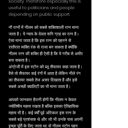
society. Therefore especially this is
useful to politicians and people
depending on public support.
नौ रत्‍नों में नीलम को सबसे शक्‍तिशाली रत्‍न माना
जाता है। ये न्‍याय के देवता शनि ग्रह का रत्‍न है।
ऐसा माना जाता है कि इस रत्‍न को पहनने से
रातोंरात व्‍यक्‍ति रंक से राजा बन सकता है क्‍योंकि
नीलम रत्‍न की शक्‍ति ही ऐसी है कि ये गरीब से अमीर
बना सकता है।
अंग्रेजी में इस स्‍टोन को ब्‍लू सैफायर कहा जाता है।
वैसे तो सैफायर कई रंगों में आता है लेकिन नीले रंग
का सैफायर सबसे तेज असर दिखाता है और इसे
सबसे अच्‍छी क्‍वालिटी का भी माना जाता है।
आपको जानकार हैरानी होगी कि नीलम न केवल
ज्‍योतिषीय महत्‍व रखता है बल्कि इसका ऐतिहासिक
महत्‍व भी है। कई वर्षों पूर्व ‘ओरेकल’ इस रत्‍न के
सबसे बड़े प्रशंसक थे और जो भी उनके पास अपनी
इच्‍छा पूर्ति के लिए जाता था, वो नीलम स्‍टोन पहन