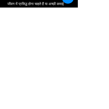
जीवन में प्रसिद्ध होना चाहते हैं या अच्छी कमाई
करना चाहते हो या फिर जो व्यक्ति मां लक्ष्मी की पूजा
करते हैं उन्हें यह रतन जरूर धारण करना चाहिए।
यदि आप में आत्मविश्वास की कमी है, तो रूबी रत्न
को जरूर धारण करें। यकीन मानिए यह आपके
आत्मविश्वास को डगमगाने नहीं देगा। तो आइए जाने
रूबी रत्न पहनने के और क्या-क्या है फायदे।
©
2015 - 2026
by Gautam Crystals Ⓡ
Gautam Crystals is a Registered Trademark
Whatsapp us