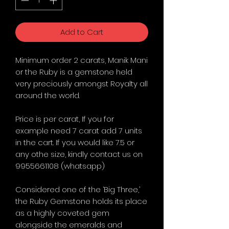
Add to Cart
Minimum order 2 carats, Manik Mani
or the Ruby is a gemstone held
very preciously amongst Royalty all
around the world.
Price is per carat, If you for
example need 7 carat add 7 units
in the cart. If you would like 7.5 or
any othe size, kindly contact us on
9955661108 (whatsapp)
Considered one of the ‘Big Three,’
the Ruby Gemstone holds its place
as a highly coveted gem
alongside the emeralds and